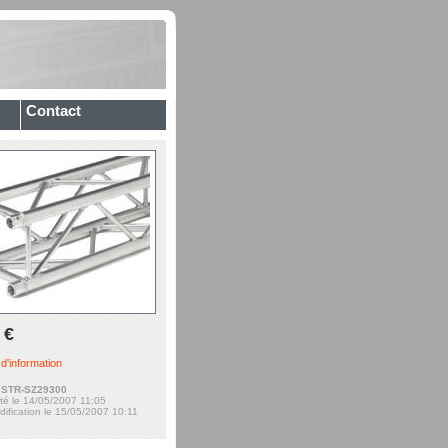
Contact
 €
'information
:
STR-SZ29300
uté le 14/05/2007 11:05
dification le 15/05/2007 10:11