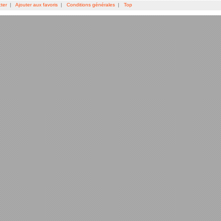
ter
|
Ajouter aux favoris
|
Conditions générales
|
Top