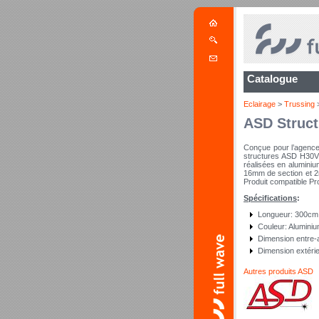
Catalogue
Eclairage
>
Trussing
ASD Struct
Conçue pour l’agencem
structures ASD H30V 
réalisées en alumini
16mm de section et 2
Produit compatible Pro
Spécifications
:
Longueur: 300cm
Couleur: Alumini
Dimension entre
Dimension extéri
Autres produits ASD