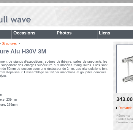
Occasions
Photos
Liens
>
Structures
>
ure Alu H30V 3M
ent de stands d’expositions, scènes de théatre, salles de spectacle, les
supportent des charges supérieure aux modèles triangulaires. Elles sont
um de 50mm de section avec une épaisseur de 2mm. Les triangulations font
mm d'épaisseur. L'assemblage se fait par manchons et goupilles coniques.
lyte.
um
343.00
-axe: 239mm
eure: 289mm
Demande d
Référence 
Produit ajo
Dernière mo