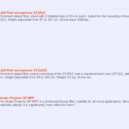
K&M Pied microphone ST201/C
hromium-plated floor stand with 3 foldable legs of 33 cm each. Suited for the mounting of b
11/1. Height adjustable from 87 to 157 cm. Screw base 3/8&rdq...
K&M Pied microphone ST210/2C
hromium-plated floor stand consisting of the ST201C and a standard boom arm (ST211), with
m. Height adjustable from 89 to 160 cm. Weight 3.5 kg. Screw ba...
Studio Projects SP-MPF
he Studio Projects SP-MPF is a professional pop filter, suitable for all vocal applications. Bec
aterials utilized, it is significantly more effective than f...