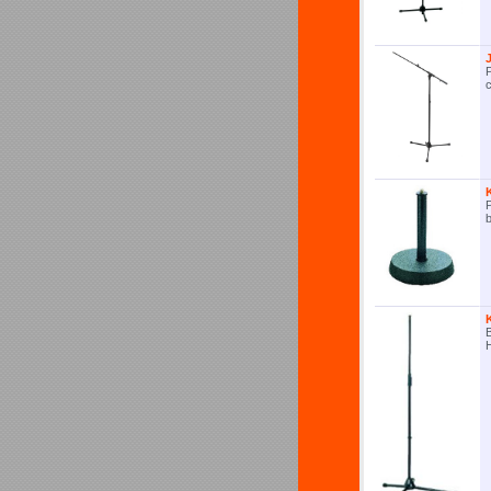
P
P
b
B
H