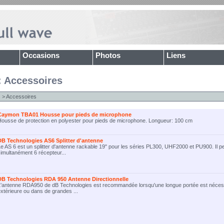
Occasions
Photos
Liens
: Accessoires
s
> Accessoires
Caymon TBA01 Housse pour pieds de microphone
Housse de protection en polyester pour pieds de microphone. Longueur: 100 cm
DB Technologies AS6 Splitter d'antenne
e AS 6 est un splitter d'antenne rackable 19" pour les séries PL300, UHF2000 et PU900. Il p
imultanément 6 récepteur...
DB Technologies RDA 950 Antenne Directionnelle
L'antenne RDA950 de dB Technologies est recommandée lorsqu'une longue portée est nécessai
xtérieure ou dans de grandes ...