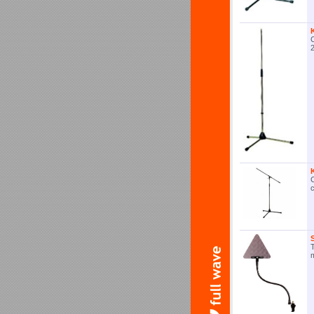
C
2
C
c
T
m