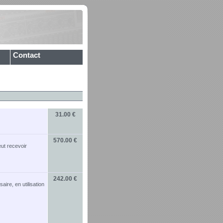
Contact
31.00 €
570.00 €
eut recevoir
242.00 €
re, en utilisation