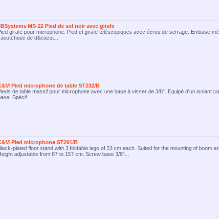
JBSystems MS-22 Pied de sol noir avec girafe
ied girafe pour microphone. Pied et girafe téléscopiques avec écrou de serrage. Embase méta
caoutchouc de d&eacut...
K&M Pied microphone de table ST232/B
ieds de table massif pour microphone avec une base à visser de 3/8”. Equipé d'un isolant c
ase. Spécif...
K&M Pied microphone ST201/B
lack-plated floor stand with 3 foldable legs of 33 cm each. Suited for the mounting of boom a
eight adjustable from 87 to 157 cm. Screw base 3/8”...