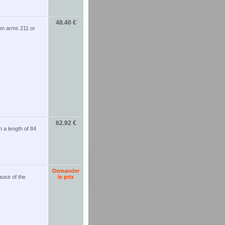
48.40 €
oom arms 211 or
62.92 €
 a length of 84
Demander
ause of the
le prix