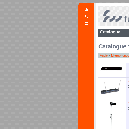
Catalogue
Catalogue 
Audio
>
Microphone
L
s
e