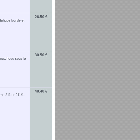
26.50 €
llique lourde et
30.50 €
aoutchouc sous la
48.40 €
rms 211 or 211/1.