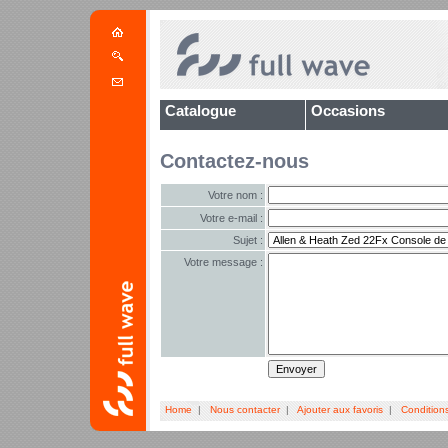
Catalogue
Occasions
Contactez-nous
Votre nom :
Votre e-mail :
Sujet :
Votre message :
Home
|
Nous contacter
|
Ajouter aux favoris
|
Condition