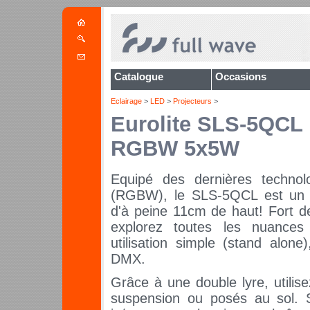
Catalogue
Occasions
Eclairage
>
LED
>
Projecteurs
>
Eurolite SLS-5QCL 
RGBW 5x5W
Equipé des dernières techno
(RGBW), le SLS-5QCL est un pr
d'à peine 11cm de haut! Fort d
explorez toutes les nuances
utilisation simple (stand alone
DMX.
Grâce à une double lyre, utili
suspension ou posés au sol. 